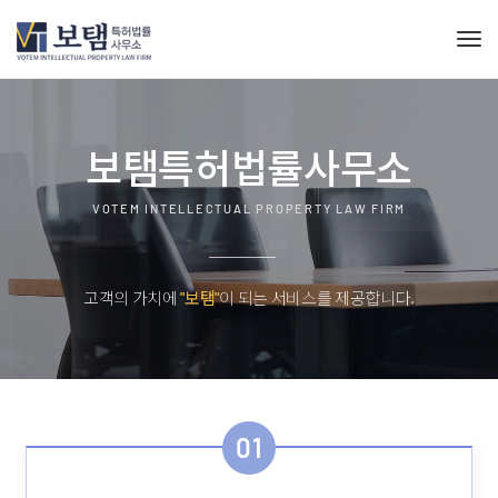
Tog
보
탬
특
허
법
률
사
무
소
VOTEM INTELLECTUAL PROPERTY LAW FIRM
고객의 가치에
"보탬"
이 되는 서비스를 제공합니다.
01