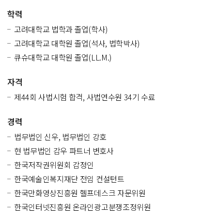
학력
고려대학교 법학과 졸업(학사)
고려대학교 대학원 졸업(석사, 법학박사)
큐슈대학교 대학원 졸업(LL.M.)
자격
제44회 사법시험 합격, 사법연수원 34기 수료
경력
법무법인 신우, 법무법인 강호
현 법무법인 감우 파트너 변호사
한국저작권위원회 감정인
한국예술인복지재단 전임 컨설턴트
한국만화영상진흥원 헬프데스크 자문위원
한국인터넷진흥원 온라인광고분쟁조정위원
영